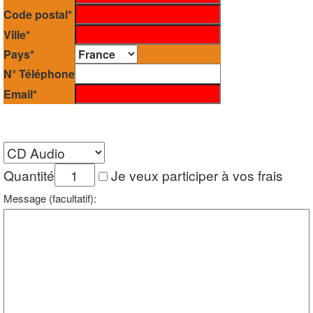
Code postal*
Ville*
Pays*
N° Téléphone
Email*
Quantité
Je veux participer à vos frais
Message (facultatif):