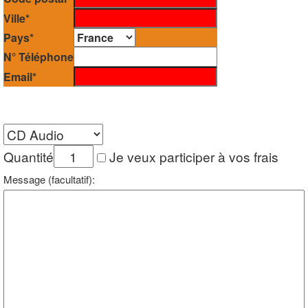
Ville*
Pays*
N° Téléphone
Email*
Quantité
Je veux participer à vos frais
Message (facultatif):