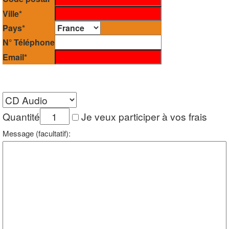
Ville*
Pays*
N° Téléphone
Email*
Quantité
Je veux participer à vos frais
Message (facultatif):