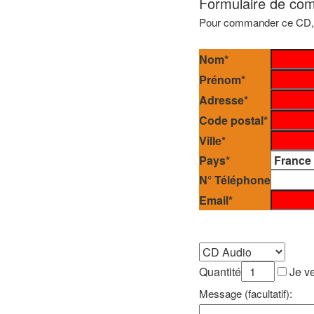
Formulaire de c
Pour commander ce CD, me
Nom*
Prénom*
Adresse*
Code postal*
Ville*
Pays*
N° Téléphone
Email*
Quantité
Je ve
Message (facultatif):