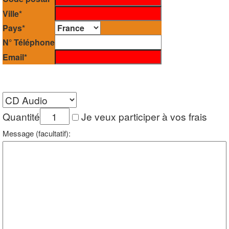
Ville*
Pays*
N° Téléphone
Email*
Quantité
Je veux participer à vos frais
Message (facultatif):