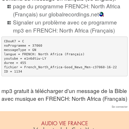
page du programme FRENCH: North Africa
(Français) sur globalrecordings.net
Signaler un problème avec ce programme
mp3 en FRENCH: North Africa (Français)
CDouK7 = C

noProgramme = 37060

messageType = GN

langue = FRENCH: North Africa (Français)

youtube = e1n6dtiw-LY

duree = 455

fichier = French_North_Africa-Good_News_Men-c37060-16-22

mp3 gratuit à télécharger d'un message de la Bible
avec musique en FRENCH: North Africa (Français)
Se connecter
AUDIO VIE FRANCE