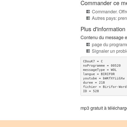
Commander ce mes
Commander. Offre
Autres pays: pren
Plus d'information
Contenu du message en 
page du program
Signaler un pro
CDouK7 = C

noProgramme = 00520

messageType = WOL

langue = BIRIFOR

youtube = bWKfXYiiGXw

duree = 218

fichier = Birifor-Word
mp3 gratuit à télécha