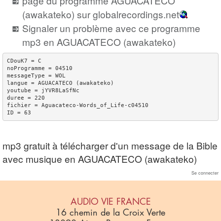
page du programme AGUACATECO
(awakateko) sur globalrecordings.net
Signaler un problème avec ce programme
mp3 en AGUACATECO (awakateko)
CDouK7 = C

noProgramme = 04510

messageType = WOL

langue = AGUACATECO (awakateko)

youtube = jYVR8LaSfNc

duree = 220

fichier = Aguacateco-Words_of_Life-c04510

mp3 gratuit à télécharger d'un message de la Bible
avec musique en AGUACATECO (awakateko)
Se connecter
AUDIO VIE FRANCE
16 chemin de la Croix Verte