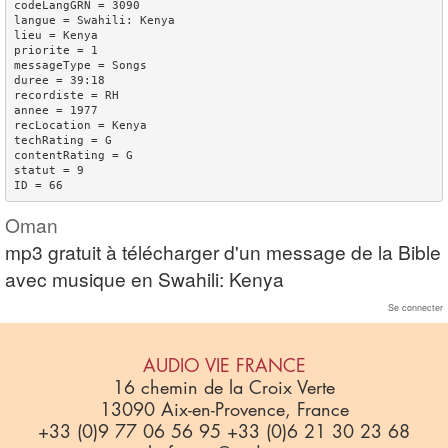
codeLangGRN = 3090

langue = Swahili: Kenya

lieu = Kenya

priorite = 1

messageType = Songs

duree = 39:18

recordiste = RH

annee = 1977

recLocation = Kenya

techRating = G

contentRating = G

statut = 9

Oman
mp3 gratuit à télécharger d'un message de la Bible
avec musique en Swahili: Kenya
Se connecter
AUDIO VIE FRANCE
16 chemin de la Croix Verte
13090 Aix-en-Provence, France
+33 (0)9 77 06 56 95 +33 (0)6 21 30 23 68