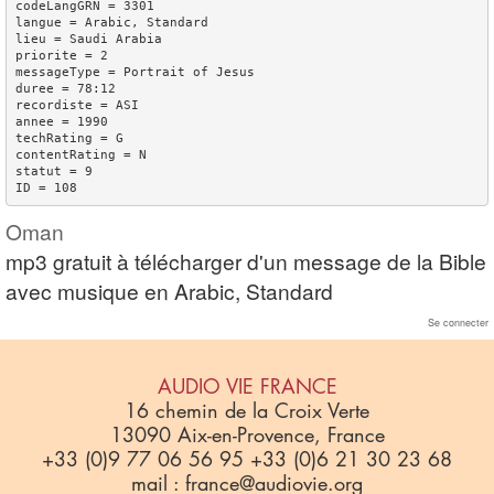
codeLangGRN = 3301

langue = Arabic, Standard

lieu = Saudi Arabia

priorite = 2

messageType = Portrait of Jesus

duree = 78:12

recordiste = ASI

annee = 1990

techRating = G

contentRating = N

statut = 9

Oman
mp3 gratuit à télécharger d'un message de la Bible
avec musique en Arabic, Standard
Se connecter
AUDIO VIE FRANCE
16 chemin de la Croix Verte
13090 Aix-en-Provence, France
+33 (0)9 77 06 56 95 +33 (0)6 21 30 23 68
mail : france@audiovie.org