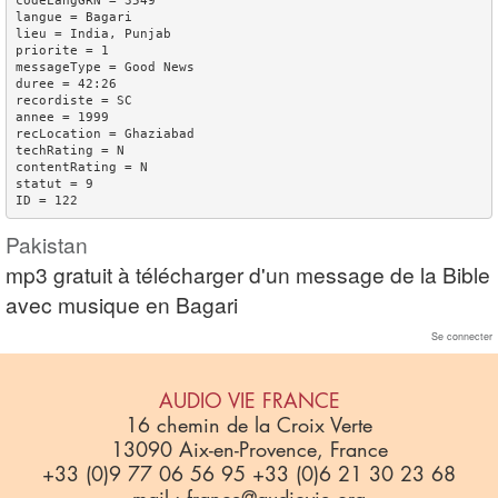
codeLangGRN = 3549

langue = Bagari

lieu = India, Punjab

priorite = 1

messageType = Good News

duree = 42:26

recordiste = SC

annee = 1999

recLocation = Ghaziabad

techRating = N

contentRating = N

statut = 9

Pakistan
mp3 gratuit à télécharger d'un message de la Bible
avec musique en Bagari
Se connecter
AUDIO VIE FRANCE
16 chemin de la Croix Verte
13090 Aix-en-Provence, France
+33 (0)9 77 06 56 95 +33 (0)6 21 30 23 68
mail : france@audiovie.org