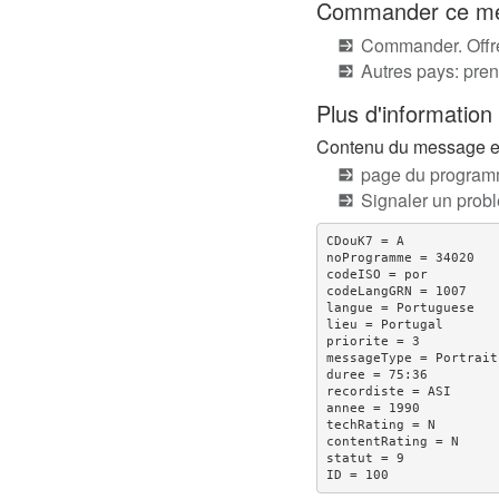
Commander ce mes
Commander. Offre
Autres pays: pren
Plus d'information
Contenu du message en 
page du programm
Signaler un pro
CDouK7 = A

noProgramme = 34020

codeISO = por

codeLangGRN = 1007

langue = Portuguese

lieu = Portugal

priorite = 3

messageType = Portrait
duree = 75:36

recordiste = ASI

annee = 1990

techRating = N

contentRating = N

statut = 9
