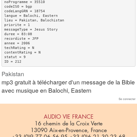
noProgramme = 35510

codeISO = bgp

codeLangGRN = 18754

langue = Balochi, Eastern

lieu = Pakistan, Balochistan

priorite = 1

messageType = Jesus Story

duree = 83:08

recordiste = JFP

annee = 2006

techRating = N

contentRating = N

statut = 9

Pakistan
mp3 gratuit à télécharger d'un message de la Bible
avec musique en Balochi, Eastern
Se connecter
AUDIO VIE FRANCE
16 chemin de la Croix Verte
13090 Aix-en-Provence, France
+33 (0)9 77 06 56 95 +33 (0)6 21 30 23 68