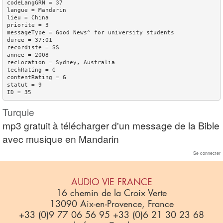
codeLangGRN = 37

langue = Mandarin

lieu = China

priorite = 3

messageType = Good News^ for university students

duree = 37:01

recordiste = SS

annee = 2008

recLocation = Sydney, Australia

techRating = G

contentRating = G

statut = 9

Turquie
mp3 gratuit à télécharger d'un message de la Bible
avec musique en Mandarin
Se connecter
AUDIO VIE FRANCE
16 chemin de la Croix Verte
13090 Aix-en-Provence, France
+33 (0)9 77 06 56 95 +33 (0)6 21 30 23 68