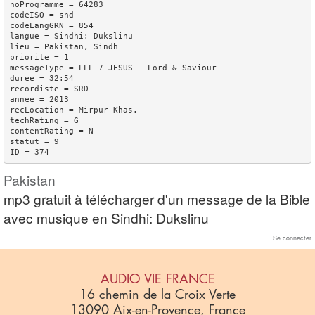
noProgramme = 64283

codeISO = snd

codeLangGRN = 854

langue = Sindhi: Dukslinu

lieu = Pakistan, Sindh

priorite = 1

messageType = LLL 7 JESUS - Lord & Saviour

duree = 32:54

recordiste = SRD

annee = 2013

recLocation = Mirpur Khas.

techRating = G

contentRating = N

statut = 9

Pakistan
mp3 gratuit à télécharger d'un message de la Bible
avec musique en Sindhi: Dukslinu
Se connecter
AUDIO VIE FRANCE
16 chemin de la Croix Verte
13090 Aix-en-Provence, France