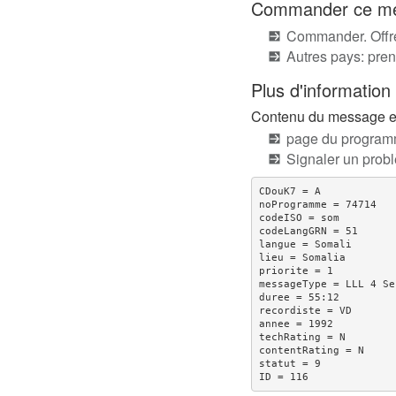
Commander ce mes
Commander. Offre
Autres pays: pren
Plus d'information
Contenu du message en 
page du programm
Signaler un pro
CDouK7 = A

noProgramme = 74714

codeISO = som

codeLangGRN = 51

langue = Somali

lieu = Somalia

priorite = 1

messageType = LLL 4 Se
duree = 55:12

recordiste = VD

annee = 1992

techRating = N

contentRating = N

statut = 9
