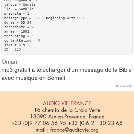
codeLangGRN = 51

langue = Somali

lieu = Somalia

priorite = 1

messageType = LLL 1 Beginning with GOD

duree = 55:54

recordiste = VD

annee = 1992

techRating = F

contentRating = N

statut = 9

Oman
mp3 gratuit à télécharger d'un message de la Bible
avec musique en Somali
Se connecter
AUDIO VIE FRANCE
16 chemin de la Croix Verte
13090 Aix-en-Provence, France
+33 (0)9 77 06 56 95 +33 (0)6 21 30 23 68
mail : france@audiovie.org