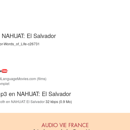
en NAHUAT: El Salvador
or-Words_of_Life-c26731
dLanguageMovies.com (films)
omplet
p3 en NAHUAT: El Salvador
tooth en NAHUAT: El Salvador
32 kbps (0.9 Mo)
AUDIO VIE FRANCE